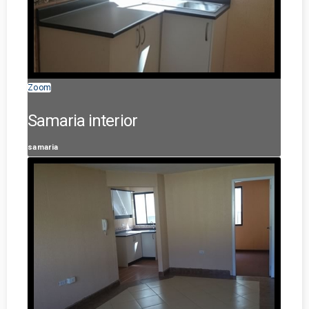
Zoom
Samaria interior
samaria